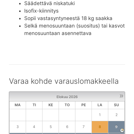
Säädettävä niskatuki
Isofix-kiinnitys
Sopii vastasyntyneestä 18 kg saakka
Selkä menosuuntaan (suositus) tai kasvot
menosuuntaan asennettava
Varaa kohde varauslomakkeella
»
Elokuu
2026
MA
TI
KE
TO
PE
LA
SU
1
2
3
4
5
6
7
8
9