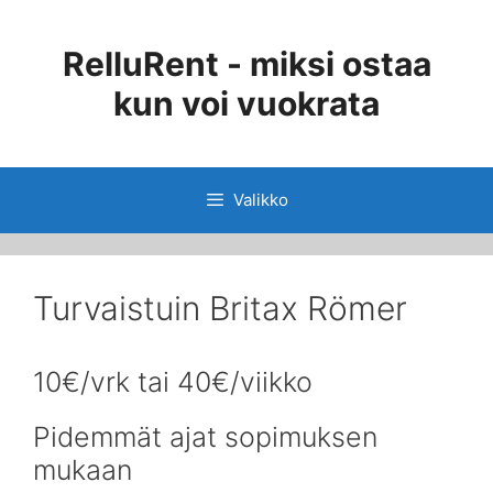
Siirry
sisältöön
RelluRent - miksi ostaa
kun voi vuokrata
Valikko
Turvaistuin Britax Römer
10€/vrk tai 40€/viikko
Pidemmät ajat sopimuksen
mukaan