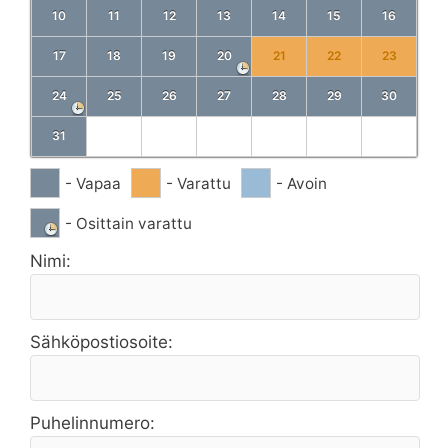
10
11
12
13
14
15
16
17
18
19
20
21
22
23
24
25
26
27
28
29
30
31
- Vapaa
- Varattu
- Avoin
- Osittain varattu
Nimi:
Sähköpostiosoite:
Puhelinnumero: