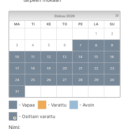
»
Elokuu
2026
MA
TI
KE
TO
PE
LA
SU
1
2
3
4
5
6
7
8
9
10
11
12
13
14
15
16
17
18
19
20
21
22
23
24
25
26
27
28
29
30
31
- Vapaa
- Varattu
- Avoin
- Osittain varattu
Nimi: