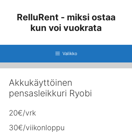
Siirry
sisältöön
RelluRent - miksi ostaa
kun voi vuokrata
Valikko
Akkukäyttöinen
pensasleikkuri Ryobi
20€/vrk
30€/viikonloppu