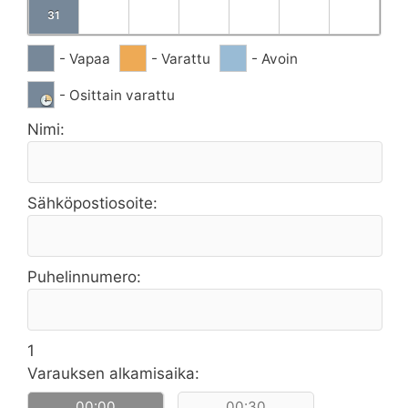
31
- Vapaa
- Varattu
- Avoin
- Osittain varattu
Nimi:
Sähköpostiosoite:
Puhelinnumero:
1
Varauksen alkamisaika:
00:00
00:30