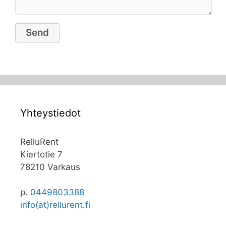
Yhteystiedot
RelluRent
Kiertotie 7
78210 Varkaus
p.
0449803388
info(at)rellurent.fi