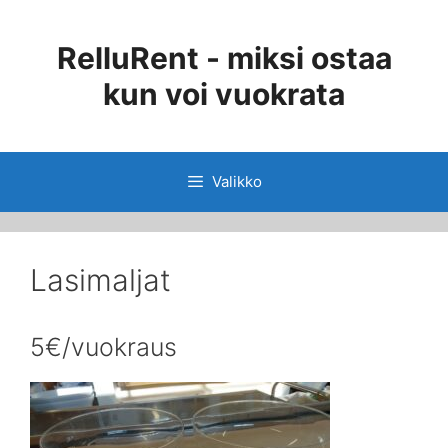
Siirry
sisältöön
RelluRent - miksi ostaa
kun voi vuokrata
Valikko
Lasimaljat
5€/vuokraus