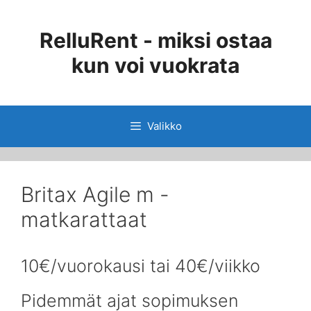
Siirry
sisältöön
RelluRent - miksi ostaa
kun voi vuokrata
Valikko
Britax Agile m -
matkarattaat
10€/vuorokausi tai 40€/viikko
Pidemmät ajat sopimuksen