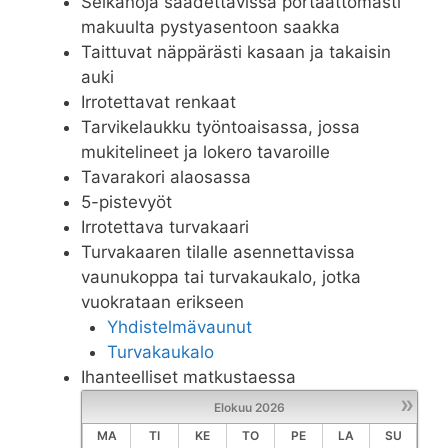
Selkänoja säädettävissä portaattomasti
makuulta pystyasentoon saakka
Taittuvat näppärästi kasaan ja takaisin
auki
Irrotettavat renkaat
Tarvikelaukku työntoaisassa, jossa
mukitelineet ja lokero tavaroille
Tavarakori alaosassa
5-pistevyöt
Irrotettava turvakaari
Turvakaaren tilalle asennettavissa
vaunukoppa tai turvakaukalo, jotka
vuokrataan erikseen
Yhdistelmävaunut
Turvakaukalo
Ihanteelliset matkustaessa
»
Elokuu
2026
MA
TI
KE
TO
PE
LA
SU