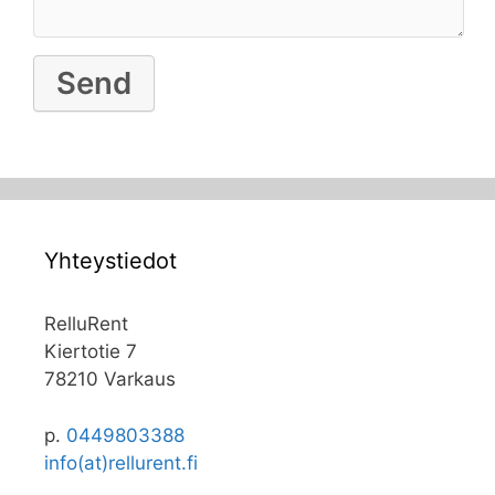
Yhteystiedot
RelluRent
Kiertotie 7
78210 Varkaus
p.
0449803388
info(at)rellurent.fi