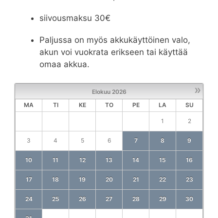
siivousmaksu 30€
Paljussa on myös akkukäyttöinen valo,
akun voi vuokrata erikseen tai käyttää
omaa akkua.
»
Elokuu
2026
MA
TI
KE
TO
PE
LA
SU
1
2
3
4
5
6
7
8
9
10
11
12
13
14
15
16
17
18
19
20
21
22
23
24
25
26
27
28
29
30