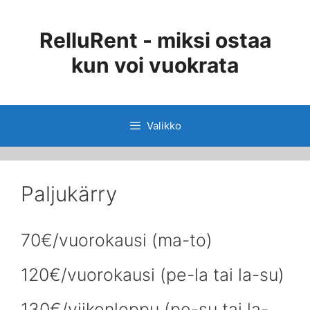
Siirry
sisältöön
RelluRent - miksi ostaa
kun voi vuokrata
Valikko
Paljukärry
70€/vuorokausi (ma-to)
120€/vuorokausi (pe-la tai la-su)
130€/viikonloppu (pe-su tai la-