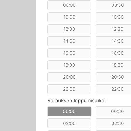
08:00
08:30
10:00
10:30
12:00
12:30
14:00
14:30
16:00
16:30
18:00
18:30
20:00
20:30
22:00
22:30
Varauksen loppumisaika:
00:00
00:30
02:00
02:30