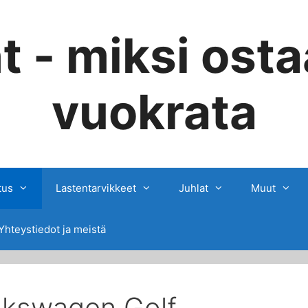
t - miksi osta
vuokrata
tus
Lastentarvikkeet
Juhlat
Muut
Yhteystiedot ja meistä
lkswagen Golf