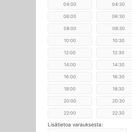
04:00
04:30
06:00
06:30
08:00
08:30
10:00
10:30
12:00
12:30
14:00
14:30
16:00
16:30
18:00
18:30
20:00
20:30
22:00
22:30
Lisätietoa varauksesta: