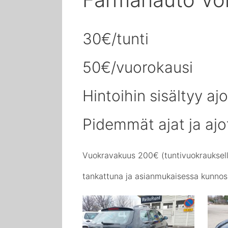
30€/tunti
50€/vuorokausi
Hintoihin sisältyy a
Pidemmät ajat ja aj
Vuokravakuus 200€ (tuntivuokrauksell
tankattuna ja asianmukaisessa kunnos