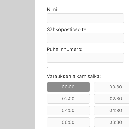
Nimi:
Sähköpostiosoite:
Puhelinnumero:
1
Varauksen alkamisaika:
00:00
00:30
02:00
02:30
04:00
04:30
06:00
06:30