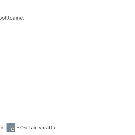
olttoaine.
in
- Osittain varattu