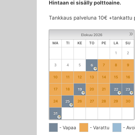
Hintaan ei sisälly polttoaine.
Tankkaus palveluna 10€ +tankattu p
»
Elokuu
2026
MA
TI
KE
TO
PE
LA
SU
1
2
3
4
5
6
7
8
9
10
11
12
13
14
15
16
17
18
19
20
21
22
23
24
25
26
27
28
29
30
31
- Vapaa
- Varattu
- Avo