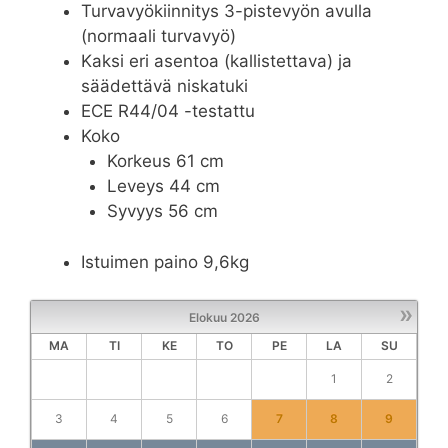
Turvavyökiinnitys 3-pistevyön avulla
(normaali turvavyö)
Kaksi eri asentoa (kallistettava) ja
säädettävä niskatuki
ECE R44/04 -testattu
Koko
Korkeus 61 cm
Leveys 44 cm
Syvyys 56 cm
Istuimen paino 9,6kg
»
Elokuu
2026
MA
TI
KE
TO
PE
LA
SU
1
2
3
4
5
6
7
8
9