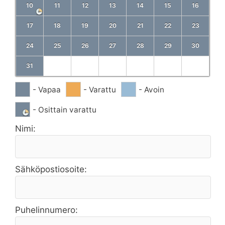
10
11
12
13
14
15
16
17
18
19
20
21
22
23
24
25
26
27
28
29
30
31
- Vapaa
- Varattu
- Avoin
- Osittain varattu
Nimi:
Sähköpostiosoite:
Puhelinnumero: