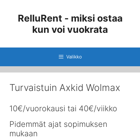
Siirry
sisältöön
RelluRent - miksi ostaa
kun voi vuokrata
Valikko
Turvaistuin Axkid Wolmax
10€/vuorokausi tai 40€/viikko
Pidemmät ajat sopimuksen
mukaan