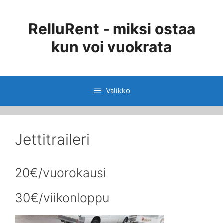
Siirry
sisältöön
RelluRent - miksi ostaa
kun voi vuokrata
Valikko
Jettitraileri
20€/vuorokausi
30€/viikonloppu