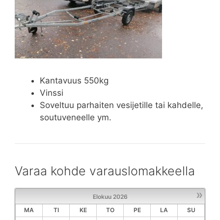
Kantavuus 550kg
Vinssi
Soveltuu parhaiten vesijetille tai kahdelle,
soutuveneelle ym.
Varaa kohde varauslomakkeella
»
Elokuu
2026
MA
TI
KE
TO
PE
LA
SU