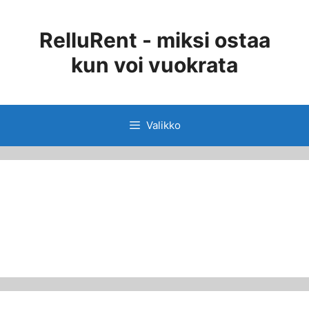
Siirry
sisältöön
RelluRent - miksi ostaa
kun voi vuokrata
Valikko