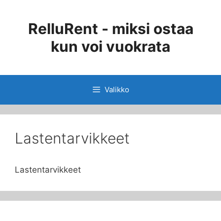
Siirry
sisältöön
RelluRent - miksi ostaa
kun voi vuokrata
Valikko
Lastentarvikkeet
Lastentarvikkeet